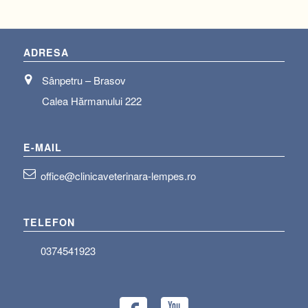
ADRESA
Sânpetru – Brasov
Calea Hărmanului 222
E-MAIL
office@clinicaveterinara-lempes.ro
TELEFON
0374541923