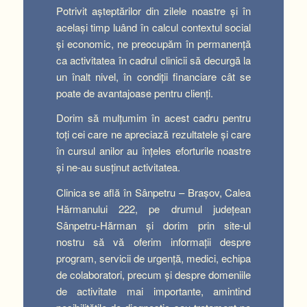
Potrivit aşteptărilor din zilele noastre şi în
acelaşi timp luând în calcul contextul social
şi economic, ne preocupăm în permanenţă
ca activitatea în cadrul clinicii să decurgă la
un înalt nivel, în condiţii financiare cât se
poate de avantajoase pentru clienţi.
Dorim să mulţumim în acest cadru pentru
toți cei care ne apreciază rezultatele şi care
în cursul anilor au înţeles eforturile noastre
şi ne-au susţinut activitatea.
Clinica se află în Sânpetru – Braşov, Calea
Hărmanului 222, pe drumul judeţean
Sânpetru-Hărman și dorim prin site-ul
nostru să vă oferim informaţii despre
program, servicii de urgenţă, medici, echipa
de colaboratori, precum şi despre domeniile
de activitate mai importante, amintind